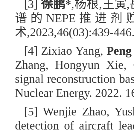
[3]
徐鹏
*
,
杨根
,
王寅
,
谱的
NEPE
推进剂
术
,2023,46(03):439-446
[4] Zixiao Yang,
Peng
Zhang, Hongyun Xie, 
signal reconstruction ba
Nuclear Energy. 2022. 
[5] Wenjie Zhao, Yu
detection of aircraft le