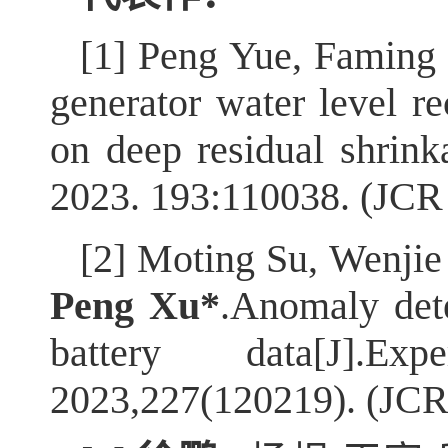
[1] Peng Yue, Faming
generator water level r
on deep residual shrink
2023. 193:110038. (JCR
[2] Moting Su, Wenji
Peng Xu*
.Anomaly dete
battery data[J].E
2023,227(120219). (JC