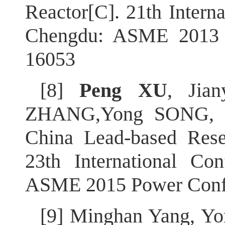
Reactor[C]. 21th Intern
Chengdu: ASME 2013 
16053
[8]
Peng XU
, Jia
ZHANG,Yong SONG, Y
China Lead-based Res
23th International Co
ASME 2015 Power Confe
[9] Minghan Yang, Yo