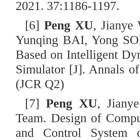
2021. 37:1186-1197.
[6]
Peng XU
, Jiany
Yunqing BAI, Yong SON
Based on Intelligent Dy
Simulator [J]. Annals o
(JCR Q2)
[7]
Peng XU
, Jian
Team. Design of Comput
and Control System 