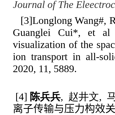
Journal of The Eleectro
[3]Longlong Wang#, R
Guanglei Cui*, et al (
visualization of the spac
ion transport in all-sol
2020, 11, 5889.
[4]
陈兵兵
,
赵井文
,
离子传输与压力构效