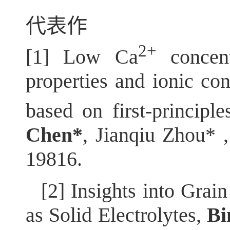
代表作
2+
[1] Low Ca
concent
properties and ionic co
based on first-princi
Chen*
, Jianqiu Zhou* ,
19816.
[2] Insights into Grai
as Solid Electrolytes,
Bi