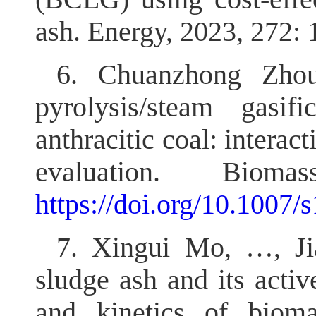
ash. Energy, 2023, 272:
6. Chuanzhong Zhou
pyrolysis/steam gasi
anthracitic coal: interac
evaluation. Bioma
https://doi.org/10.1007
7. Xingui Mo, …, Ji
sludge ash and its activ
and kinetics of bioma