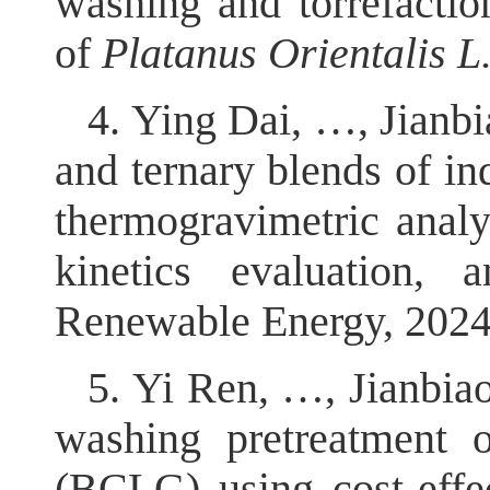
washing and torrefactio
of
Platanus Orientalis L
4. Ying Dai, …, Jianbi
and ternary blends of in
thermogravimetric analys
kinetics evaluation, 
Renewable Energy, 2024
5. Yi Ren, …, Jianbiao
washing pretreatment o
(BCLG) using cost-effec